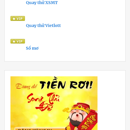
Quay thử XSMT
Quay thử Vietlott
Sổ mơ