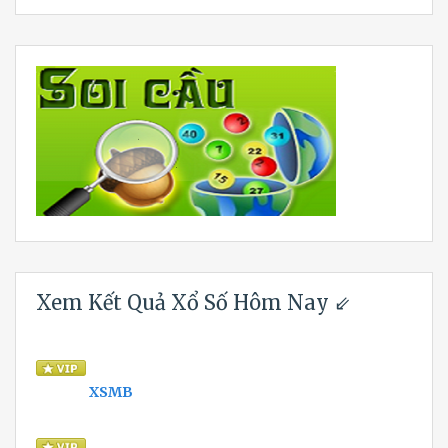
Xem Kết Quả Xổ Số Hôm Nay ⇙
XSMB