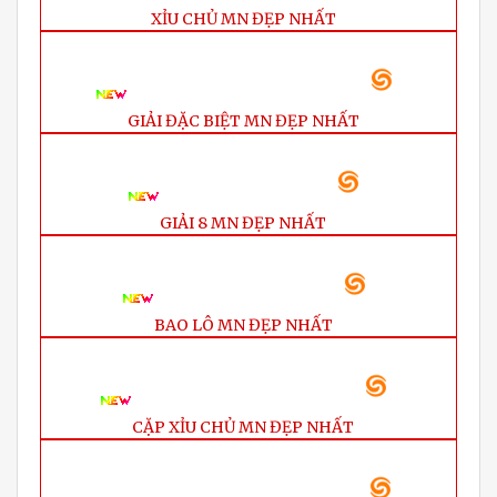
XỈU CHỦ MN ĐẸP NHẤT
GIẢI ĐẶC BIỆT MN ĐẸP NHẤT
GIẢI 8 MN ĐẸP NHẤT
BAO LÔ MN ĐẸP NHẤT
CẶP XỈU CHỦ MN ĐẸP NHẤT