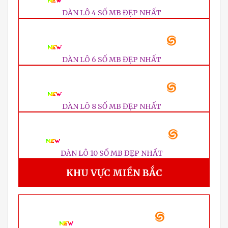
DÀN LÔ 4 SỐ MB ĐẸP NHẤT
DÀN LÔ 6 SỐ MB ĐẸP NHẤT
DÀN LÔ 8 SỐ MB ĐẸP NHẤT
DÀN LÔ 10 SỐ MB ĐẸP NHẤT
KHU VỰC MIỀN BẮC