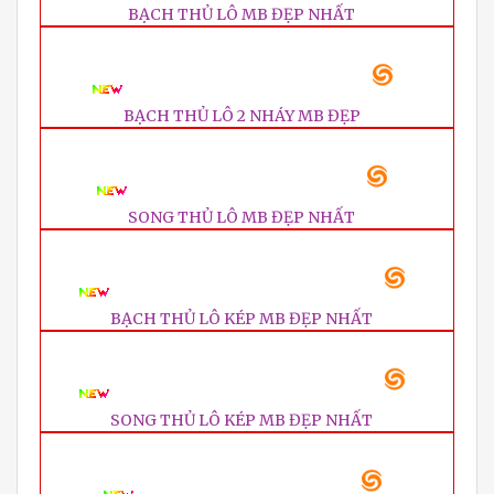
BẠCH THỦ LÔ MB ĐẸP NHẤT
BẠCH THỦ LÔ 2 NHÁY MB ĐẸP
SONG THỦ LÔ MB ĐẸP NHẤT
BẠCH THỦ LÔ KÉP MB ĐẸP NHẤT
SONG THỦ LÔ KÉP MB ĐẸP NHẤT