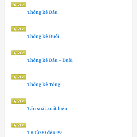
Thống kê Đầu
Thống kê Đuôi
Thống kê Đầu – Đuôi
Thống kê Tổng
Tần suất xuất hiện
TK từ 00 đến 99