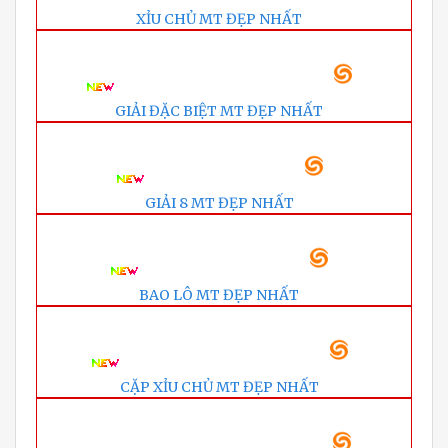
XỈU CHỦ MT ĐẸP NHẤT
GIẢI ĐẶC BIỆT MT ĐẸP NHẤT
GIẢI 8 MT ĐẸP NHẤT
BAO LÔ MT ĐẸP NHẤT
CẶP XỈU CHỦ MT ĐẸP NHẤT