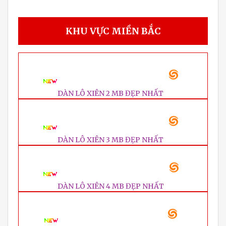
KHU VỰC MIỀN BẮC
DÀN LÔ XIÊN 2 MB ĐẸP NHẤT
DÀN LÔ XIÊN 3 MB ĐẸP NHẤT
DÀN LÔ XIÊN 4 MB ĐẸP NHẤT