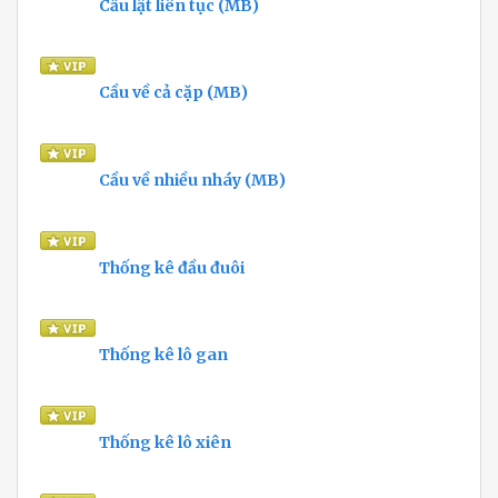
Cầu lật liên tục (MB)
Cầu về cả cặp (MB)
Cầu về nhiều nháy (MB)
Thống kê đầu đuôi
Thống kê lô gan
Thống kê lô xiên