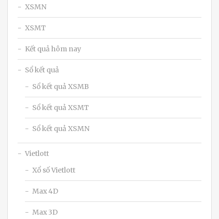
XSMN
XSMT
Kết quả hôm nay
Sổ kết quả
Sổ kết quả XSMB
Sổ kết quả XSMT
Sổ kết quả XSMN
Vietlott
Xổ số Vietlott
Max 4D
Max 3D