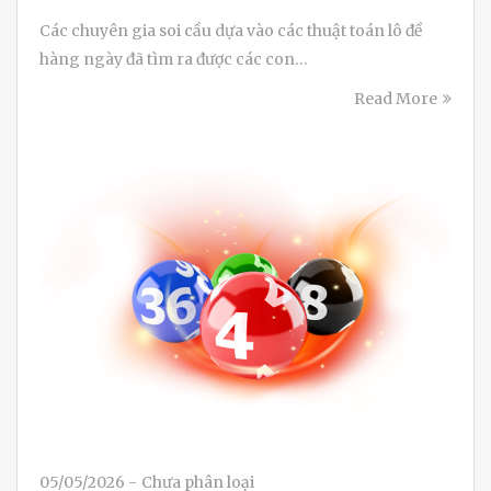
Các chuyên gia soi cầu dựa vào các thuật toán lô đề
hàng ngày đã tìm ra được các con…
Read More
05/05/2026
-
Chưa phân loại