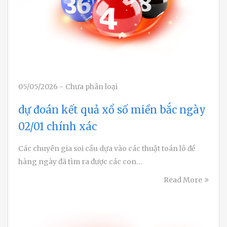
05/05/2026
-
Chưa phân loại
dự đoán kết quả xổ số miền bắc ngày
02/01 chính xác
Các chuyên gia soi cầu dựa vào các thuật toán lô đề
hàng ngày đã tìm ra được các con…
Read More