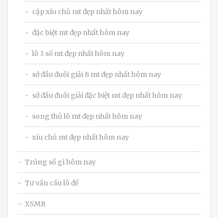
cặp xíu chủ mt đẹp nhất hôm nay
đặc biệt mt đẹp nhất hôm nay
lô 3 số mt đẹp nhất hôm nay
sớ đầu đuôi giải 8 mt đẹp nhất hôm nay
sớ đầu đuôi giải đặc biệt mt đẹp nhất hôm nay
song thủ lô mt đẹp nhất hôm nay
xíu chủ mt đẹp nhất hôm nay
Trúng số gì hôm nay
Tư vấn cầu lô đề
XSMB