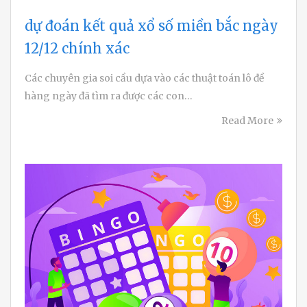
dự đoán kết quả xổ số miền bắc ngày
12/12 chính xác
Các chuyên gia soi cầu dựa vào các thuật toán lô đề
hàng ngày đã tìm ra được các con…
Read More