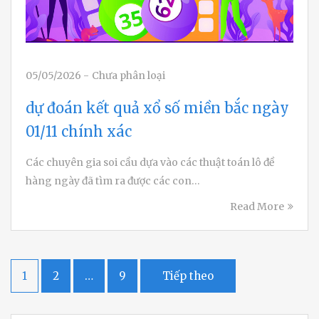
05/05/2026
-
Chưa phân loại
dự đoán kết quả xổ số miền bắc ngày
01/11 chính xác
Các chuyên gia soi cầu dựa vào các thuật toán lô đề
hàng ngày đã tìm ra được các con…
Read More
Điều
1
2
…
9
Tiếp theo
hướng
bài