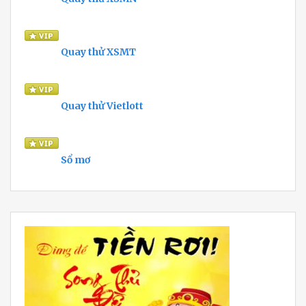
Quay thử XSMT
Quay thử Vietlott
Sổ mơ