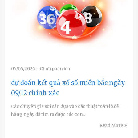
05/05/2026
-
Chưa phân loại
dự đoán kết quả xổ số miền bắc ngày
09/12 chính xác
Các chuyên gia soi cầu dựa vào các thuật toán lô đề
hàng ngày đã tìm ra được các con…
Read More