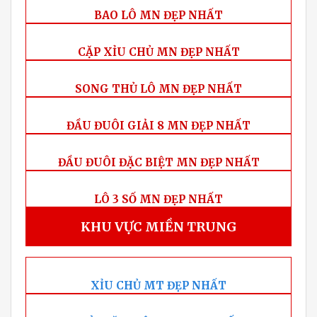
BAO LÔ MN ĐẸP NHẤT
CẶP XỈU CHỦ MN ĐẸP NHẤT
SONG THỦ LÔ MN ĐẸP NHẤT
ĐẦU ĐUÔI GIẢI 8 MN ĐẸP NHẤT
ĐẦU ĐUÔI ĐẶC BIỆT MN ĐẸP NHẤT
LÔ 3 SỐ MN ĐẸP NHẤT
KHU VỰC MIỀN TRUNG
XỈU CHỦ MT ĐẸP NHẤT