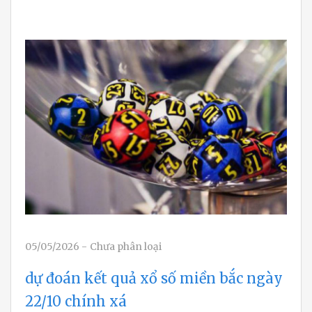
05/05/2026
-
Chưa phân loại
dự đoán kết quả xổ số miền bắc ngày
22/10 chính xá