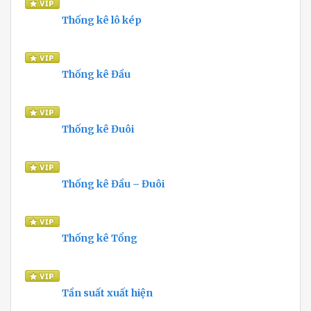
Thống kê lô kép
Thống kê Đầu
Thống kê Đuôi
Thống kê Đầu – Đuôi
Thống kê Tổng
Tần suất xuất hiện