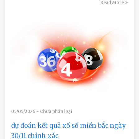
Read More
05/05/2026
-
Chưa phân loại
dự đoán kết quả xổ số miền bắc ngày
30/11 chính xác