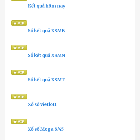
Kết quả hôm nay
Sổ kết quả XSMB
Sổ kết quả XSMN
Sổ kết quả XSMT
Xổ số vietlott
Xổ số Mega 6/45