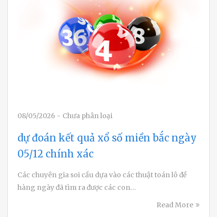
08/05/2026
-
Chưa phân loại
dự đoán kết quả xổ số miền bắc ngày
05/12 chính xác
Các chuyên gia soi cầu dựa vào các thuật toán lô đề
hàng ngày đã tìm ra được các con…
Read More