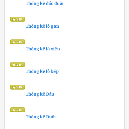
Thống kê đầu đuôi
Thống kê lô gan
Thống kê lô xiên
Thống kê lô kép
Thống kê Đầu
Thống kê Đuôi