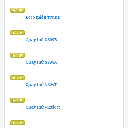
Loto miền Trung
Quay thử XSMB
Quay thử XSMN
Quay thử XSMT
Quay thử Vietlott