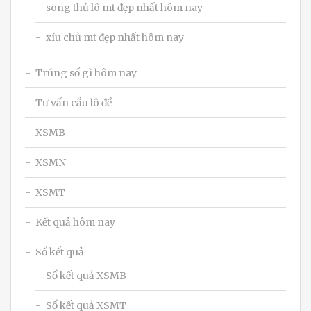
song thủ lô mt đẹp nhất hôm nay
xíu chủ mt đẹp nhất hôm nay
Trúng số gì hôm nay
Tư vấn cầu lô đề
XSMB
XSMN
XSMT
Kết quả hôm nay
Sổ kết quả
Sổ kết quả XSMB
Sổ kết quả XSMT