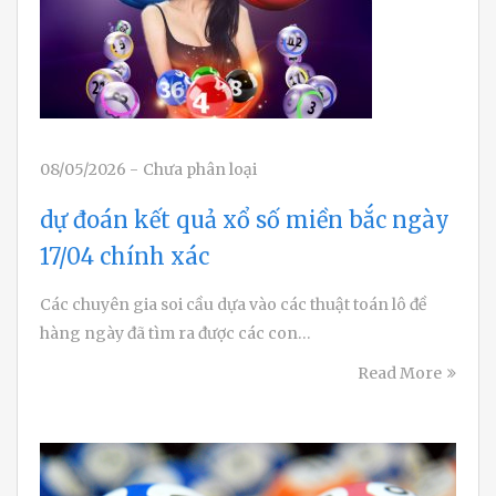
08/05/2026
-
Chưa phân loại
dự đoán kết quả xổ số miền bắc ngày
17/04 chính xác
Các chuyên gia soi cầu dựa vào các thuật toán lô đề
hàng ngày đã tìm ra được các con…
Read More