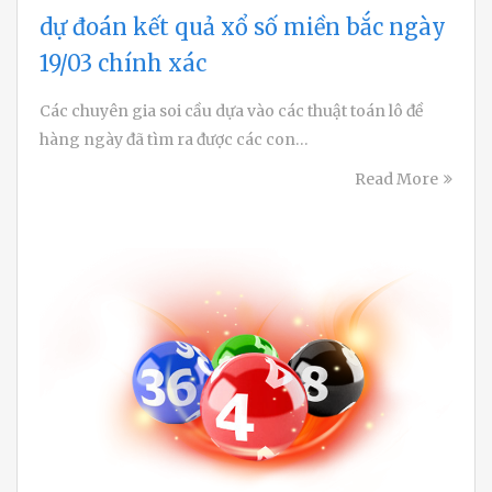
dự đoán kết quả xổ số miền bắc ngày
19/03 chính xác
Các chuyên gia soi cầu dựa vào các thuật toán lô đề
hàng ngày đã tìm ra được các con…
Read More