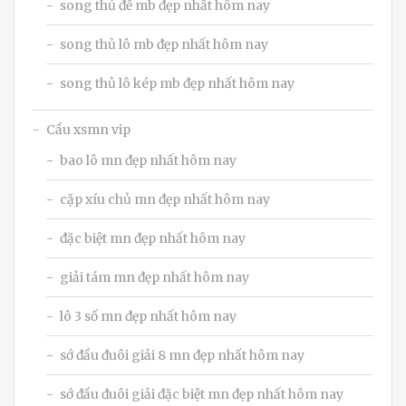
song thủ đề mb đẹp nhất hôm nay
song thủ lô mb đẹp nhất hôm nay
song thủ lô kép mb đẹp nhất hôm nay
Cầu xsmn vip
bao lô mn đẹp nhất hôm nay
cặp xíu chủ mn đẹp nhất hôm nay
đặc biệt mn đẹp nhất hôm nay
giải tám mn đẹp nhất hôm nay
lô 3 số mn đẹp nhất hôm nay
sớ đầu đuôi giải 8 mn đẹp nhất hôm nay
sớ đầu đuôi giải đặc biệt mn đẹp nhất hôm nay