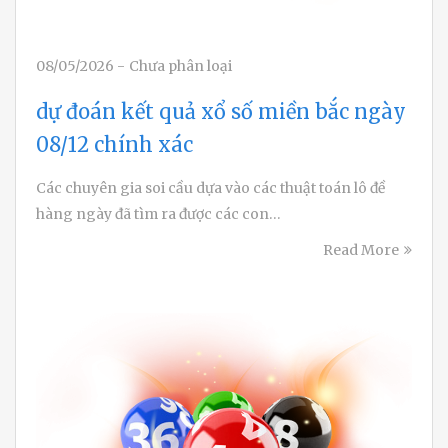
08/05/2026
-
Chưa phân loại
dự đoán kết quả xổ số miền bắc ngày
08/12 chính xác
Các chuyên gia soi cầu dựa vào các thuật toán lô đề
hàng ngày đã tìm ra được các con…
Read More