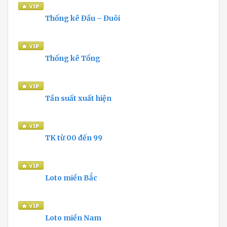
Thống kê Đầu – Đuôi
Thống kê Tổng
Tần suất xuất hiện
TK từ 00 đến 99
Loto miền Bắc
Loto miền Nam