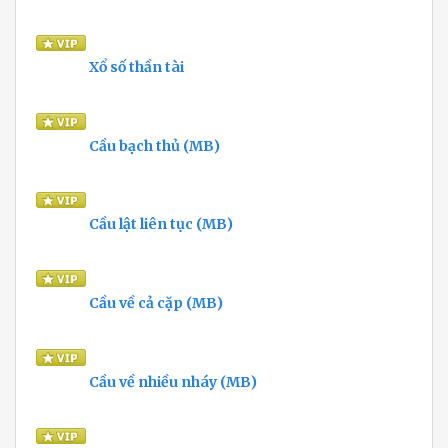
Xổ số thần tài
Cầu bạch thủ (MB)
Cầu lật liên tục (MB)
Cầu về cả cặp (MB)
Cầu về nhiều nháy (MB)