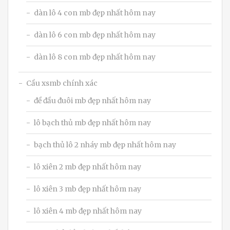
dàn lô 4 con mb đẹp nhất hôm nay
dàn lô 6 con mb đẹp nhất hôm nay
dàn lô 8 con mb đẹp nhất hôm nay
Cầu xsmb chính xác
đề đầu đuôi mb đẹp nhất hôm nay
lô bạch thủ mb đẹp nhất hôm nay
bạch thủ lô 2 nháy mb đẹp nhất hôm nay
lô xiên 2 mb đẹp nhất hôm nay
lô xiên 3 mb đẹp nhất hôm nay
lô xiên 4 mb đẹp nhất hôm nay