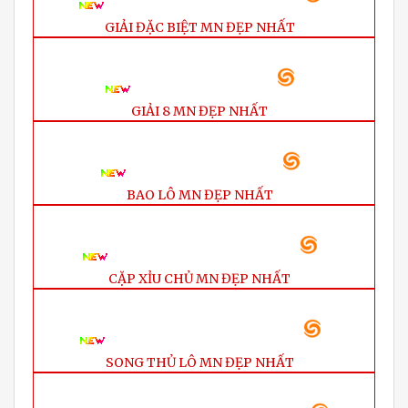
GIẢI ĐẶC BIỆT MN ĐẸP NHẤT
GIẢI 8 MN ĐẸP NHẤT
BAO LÔ MN ĐẸP NHẤT
CẶP XỈU CHỦ MN ĐẸP NHẤT
SONG THỦ LÔ MN ĐẸP NHẤT