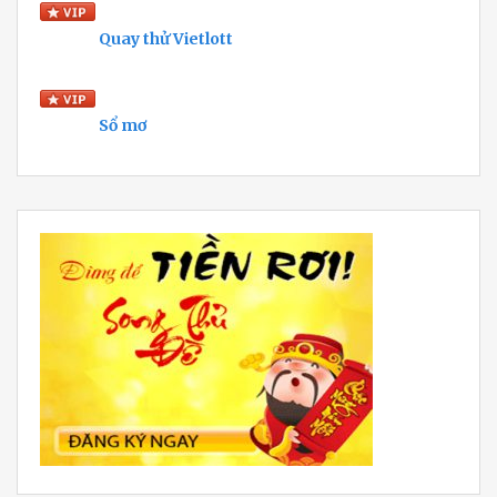
Quay thử Vietlott
Sổ mơ