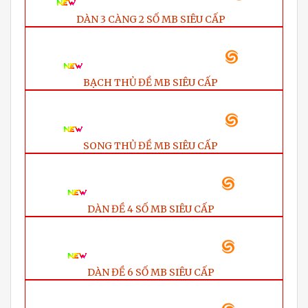
DÀN 3 CÀNG 2 SỐ MB SIÊU CẤP
BẠCH THỦ ĐỀ MB SIÊU CẤP
SONG THỦ ĐỀ MB SIÊU CẤP
DÀN ĐỀ 4 SỐ MB SIÊU CẤP
DÀN ĐỀ 6 SỐ MB SIÊU CẤP