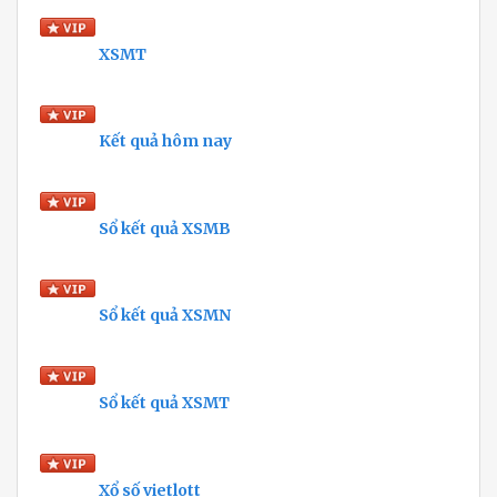
XSMT
Kết quả hôm nay
Sổ kết quả XSMB
Sổ kết quả XSMN
Sổ kết quả XSMT
Xổ số vietlott