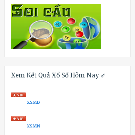
Xem Kết Quả Xổ Số Hôm Nay ⇙
XSMB
XSMN