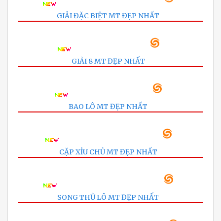
GIẢI ĐẶC BIỆT MT ĐẸP NHẤT
GIẢI 8 MT ĐẸP NHẤT
BAO LÔ MT ĐẸP NHẤT
CẶP XỈU CHỦ MT ĐẸP NHẤT
SONG THỦ LÔ MT ĐẸP NHẤT