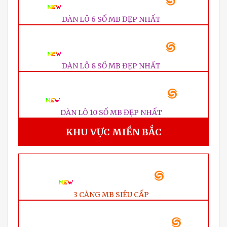
DÀN LÔ 6 SỐ MB ĐẸP NHẤT
DÀN LÔ 8 SỐ MB ĐẸP NHẤT
DÀN LÔ 10 SỐ MB ĐẸP NHẤT
KHU VỰC MIỀN BẮC
3 CÀNG MB SIÊU CẤP