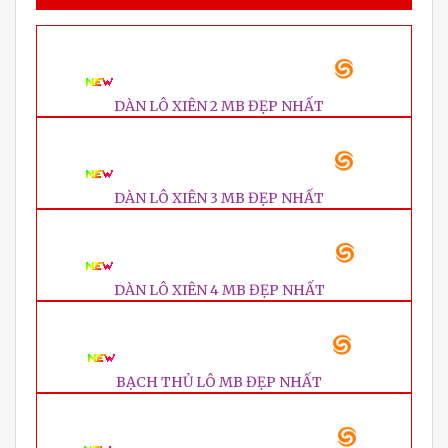
DÀN LÔ XIÊN 2 MB ĐẸP NHẤT
DÀN LÔ XIÊN 3 MB ĐẸP NHẤT
DÀN LÔ XIÊN 4 MB ĐẸP NHẤT
BẠCH THỦ LÔ MB ĐẸP NHẤT