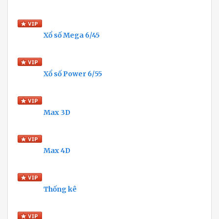
Xổ số Mega 6/45
Xổ số Power 6/55
Max 3D
Max 4D
Thống kê