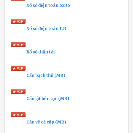
Xổ số điện toán 6x36
Xổ số điện toán 123
Xổ số thần tài
Cầu bạch thủ (MB)
Cầu lật liên tục (MB)
Cầu về cả cặp (MB)