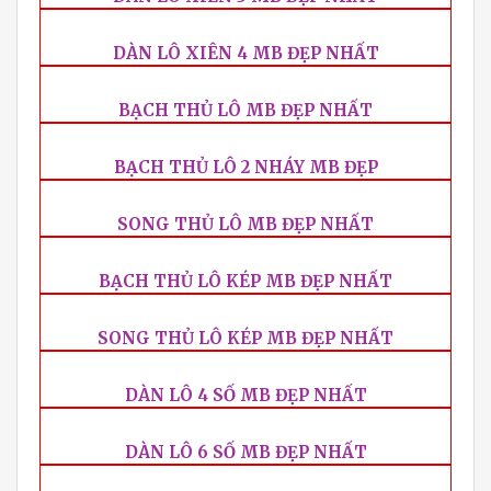
DÀN LÔ XIÊN 4 MB ĐẸP NHẤT
BẠCH THỦ LÔ MB ĐẸP NHẤT
BẠCH THỦ LÔ 2 NHÁY MB ĐẸP
SONG THỦ LÔ MB ĐẸP NHẤT
BẠCH THỦ LÔ KÉP MB ĐẸP NHẤT
SONG THỦ LÔ KÉP MB ĐẸP NHẤT
DÀN LÔ 4 SỐ MB ĐẸP NHẤT
DÀN LÔ 6 SỐ MB ĐẸP NHẤT