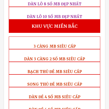
DÀN LÔ 8 SỐ MB ĐẸP NHẤT
DÀN LÔ 10 SỐ MB ĐẸP NHẤT
KHU VỰC MIỀN BẮC
3 CÀNG MB SIÊU CẤP
DÀN 3 CÀNG 2 SỐ MB SIÊU CẤP
BẠCH THỦ ĐỀ MB SIÊU CẤP
SONG THỦ ĐỀ MB SIÊU CẤP
DÀN ĐỀ 4 SỐ MB SIÊU CẤP