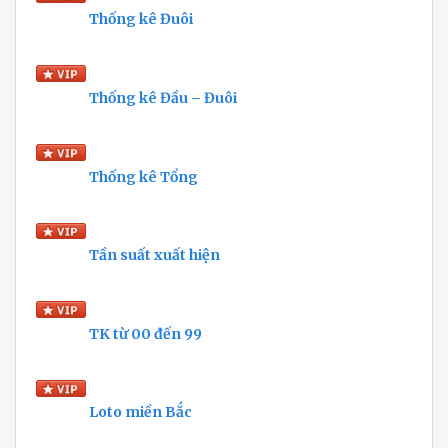
Thống kê Đuôi
Thống kê Đầu – Đuôi
Thống kê Tổng
Tần suất xuất hiện
TK từ 00 đến 99
Loto miền Bắc