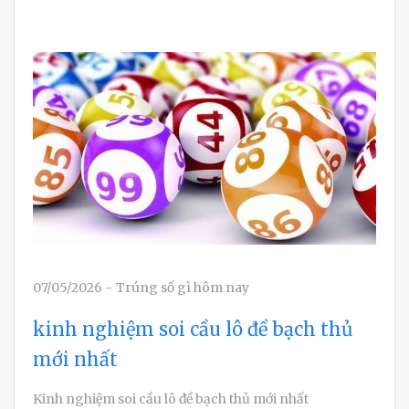
07/05/2026
-
Trúng số gì hôm nay
kinh nghiệm soi cầu lô đề bạch thủ
mới nhất
Kinh nghiệm soi cầu lô đề bạch thủ mới nhất