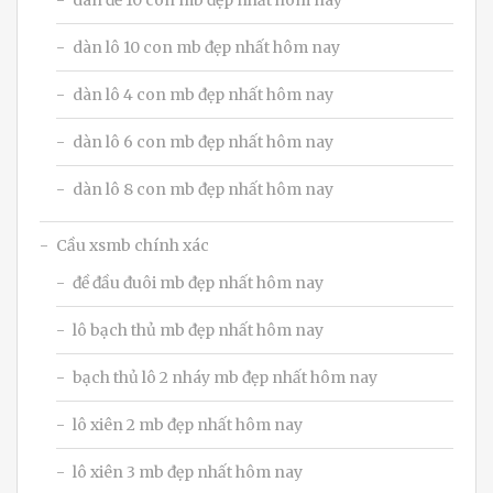
dàn đề 10 con mb đẹp nhất hôm nay
dàn lô 10 con mb đẹp nhất hôm nay
dàn lô 4 con mb đẹp nhất hôm nay
dàn lô 6 con mb đẹp nhất hôm nay
dàn lô 8 con mb đẹp nhất hôm nay
Cầu xsmb chính xác
đề đầu đuôi mb đẹp nhất hôm nay
lô bạch thủ mb đẹp nhất hôm nay
bạch thủ lô 2 nháy mb đẹp nhất hôm nay
lô xiên 2 mb đẹp nhất hôm nay
lô xiên 3 mb đẹp nhất hôm nay