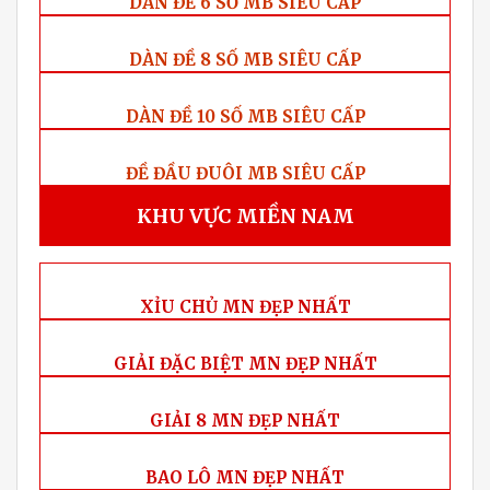
DÀN ĐỀ 6 SỐ MB SIÊU CẤP
DÀN ĐỀ 8 SỐ MB SIÊU CẤP
DÀN ĐỀ 10 SỐ MB SIÊU CẤP
ĐỀ ĐẦU ĐUÔI MB SIÊU CẤP
KHU VỰC MIỀN NAM
XỈU CHỦ MN ĐẸP NHẤT
GIẢI ĐẶC BIỆT MN ĐẸP NHẤT
GIẢI 8 MN ĐẸP NHẤT
BAO LÔ MN ĐẸP NHẤT