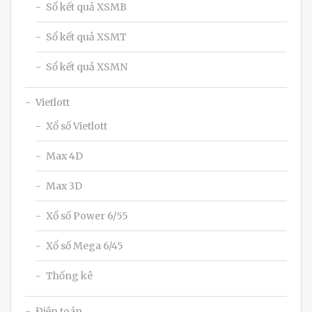
Sổ kết quả XSMB
Sổ kết quả XSMT
Sổ kết quả XSMN
Vietlott
Xổ số Vietlott
Max 4D
Max 3D
Xổ số Power 6/55
Xổ số Mega 6/45
Thống kê
Điện toán