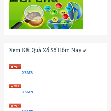
Xem Kết Quả Xổ Số Hôm Nay ⇙
XSMB
XSMN