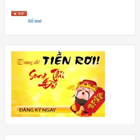
Sổ mơ