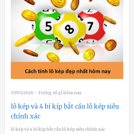
07/05/2026
-
Trúng số gì hôm nay
lô kép và 4 bí kíp bắt cầu lô kép siêu
chính xác
lô kép và 4 bí kíp bắt cầu lô kép siêu chính xác