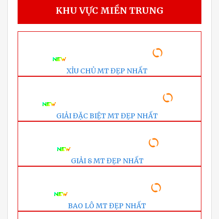
KHU VỰC MIỀN TRUNG
XỈU CHỦ MT ĐẸP NHẤT
GIẢI ĐẶC BIỆT MT ĐẸP NHẤT
GIẢI 8 MT ĐẸP NHẤT
BAO LÔ MT ĐẸP NHẤT