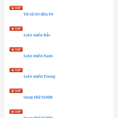
TK từ 00 đến 99
Loto miền Bắc
Loto miền Nam
Loto miền Trung
Quay thử XSMB
Quay thử XSMN