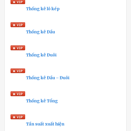
Thống kê lô kép
Thống kê Đầu
Thống kê Đuôi
Thống kê Đầu – Đuôi
Thống kê Tổng
Tần suất xuất hiện