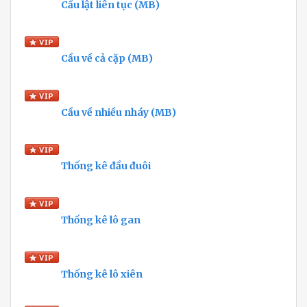
Cầu lật liên tục (MB)
Cầu về cả cặp (MB)
Cầu về nhiều nháy (MB)
Thống kê đầu đuôi
Thống kê lô gan
Thống kê lô xiên