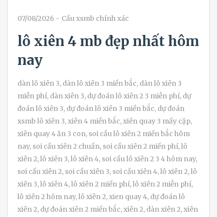
07/08/2026
-
Cầu xsmb chính xác
lô xiên 4 mb đẹp nhất hôm
nay
dàn lô xiên 3, dàn lô xiên 3 miền bắc, dàn lô xiên 3
miễn phí, dàn xiên 3, dự đoán lô xiên 2 3 miễn phí, dự
đoán lô xiên 3, dự đoán lô xiên 3 miền bắc, dự đoán
xsmb lô xiên 3, xiên 4 miền bắc, xiên quay 3 mấy cặp,
xiên quay 4 ăn 3 con, soi cầu lô xiên 2 miền bắc hôm
nay, soi cầu xiên 2 chuẩn, soi cầu xiên 2 miền phí, lô
xiên 2, lô xiên 3, lô xiên 4, soi cầu lô xiên 2 3 4 hôm nay,
soi cầu xiên 2, soi cầu xiên 3, soi cầu xiên 4, lô xiên 2, lô
xiên 3, lô xiên 4, lô xiên 2 miền phí, lô xiên 2 miễn phí,
lô xiên 2 hôm nay, lô xiên 2, xien quay 4, dự đoán lô
xiên 2, dự đoán xiên 2 miền bắc, xiên 2, dàn xiên 2, xiên