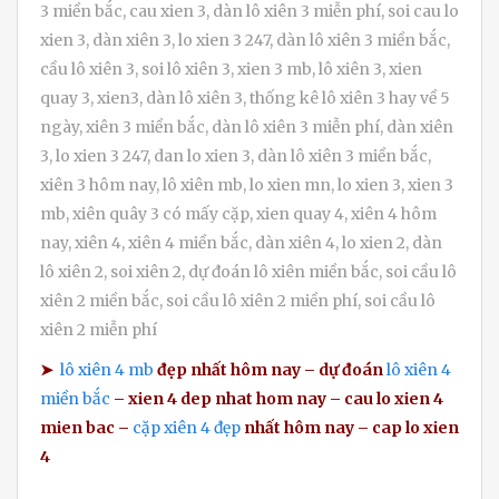
3 miền bắc, cau xien 3, dàn lô xiên 3 miễn phí, soi cau lo
xien 3, dàn xiên 3, lo xien 3 247, dàn lô xiên 3 miền bắc,
cầu lô xiên 3, soi lô xiên 3, xien 3 mb, lô xiên 3, xien
quay 3, xien3, dàn lô xiên 3, thống kê lô xiên 3 hay về 5
ngày, xiên 3 miền bắc, dàn lô xiên 3 miễn phí, dàn xiên
3, lo xien 3 247, dan lo xien 3, dàn lô xiên 3 miền bắc,
xiên 3 hôm nay, lô xiên mb, lo xien mn, lo xien 3, xien 3
mb, xiên quây 3 có mấy cặp, xien quay 4, xiên 4 hôm
nay, xiên 4, xiên 4 miền bắc, dàn xiên 4, lo xien 2, dàn
lô xiên 2, soi xiên 2, dự đoán lô xiên miền bắc, soi cầu lô
xiên 2 miền bắc, soi cầu lô xiên 2 miền phí, soi cầu lô
xiên 2 miễn phí
➤
lô xiên 4 mb
đẹp nhất hôm nay – dự đoán
lô xiên 4
miền bắc
– xien 4 dep nhat hom nay – cau lo xien 4
mien bac –
cặp xiên 4 đẹp
nhất hôm nay – cap lo xien
4