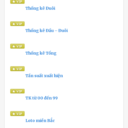
Thống kê Đuôi
Thống kê Đầu – Đuôi
Thống kê Tổng
Tần suất xuất hiện
TK từ 00 đến 99
Loto miền Bắc