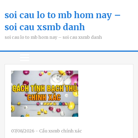
soi cau lo to mb hom nay –
soi cau xsmb danh
soi cau lo to mb hom nay – soi cau xsmb danh
07/08/2026
-
Cầu xsmb chính xác