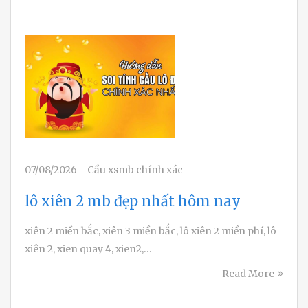
07/08/2026
-
Cầu xsmb chính xác
lô xiên 2 mb đẹp nhất hôm nay
xiên 2 miền bắc, xiên 3 miền bắc, lô xiên 2 miền phí, lô
xiên 2, xien quay 4, xien2,…
Read More