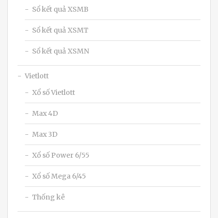
Sổ kết quả XSMB
Sổ kết quả XSMT
Sổ kết quả XSMN
Vietlott
Xổ số Vietlott
Max 4D
Max 3D
Xổ số Power 6/55
Xổ số Mega 6/45
Thống kê