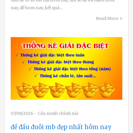
dàn đề 10 số bất bại hôm nay, xin số đề ba miền hôm
nay, đề hom nay, kết quả…
Read More
07/08/2026
-
Cầu xsmb chính xác
đề đầu đuôi mb đẹp nhất hôm nay