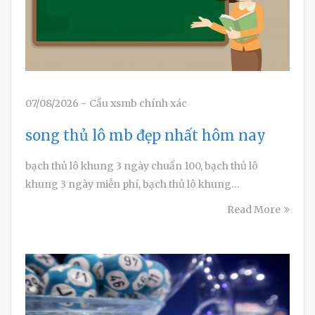
07/08/2026
-
Cầu xsmb chính xác
song thủ lô mb đẹp nhất hôm nay
bạch thủ lô khung 3 ngày chuẩn 100, bạch thủ lô
khung 3 ngày miễn phí, bạch thủ lô khung…
Read More