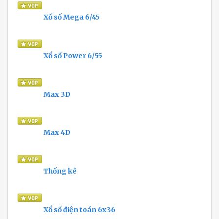
Xổ số Mega 6/45
Xổ số Power 6/55
Max 3D
Max 4D
Thống kê
Xổ số điện toán 6x36